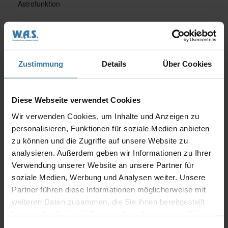
Astrofunktion
Product description
Zustimmung
Details
Über Cookies
Der WAREMA Timer sorgt für eine verlässliche zeit-
und dämmerungsabhängige Steuerung Ihres
Sonnenschutzes. Damit genießen Sie nicht nur ein
Diese Webseite verwendet Cookies
Höchstmaß an Komfort, da Ihr Sonnenschutz
Wir verwenden Cookies, um Inhalte und Anzeigen zu
automatisch schließt und hochfährt, Sie gewinnen auch
personalisieren, Funktionen für soziale Medien anbieten
an Sicherheit. Denn durch die Anwesenheitssimulation
zu können und die Zugriffe auf unsere Website zu
wirkt Ihr Haus bewohnt. Ein wichtiger Beitrag zum
analysieren. Außerdem geben wir Informationen zu Ihrer
vorbeugenden Einbruchschutz.
Verwendung unserer Website an unsere Partner für
soziale Medien, Werbung und Analysen weiter. Unsere
Partner führen diese Informationen möglicherweise mit
Brillant extras
weiteren Daten zusammen, die Sie ihnen bereitgestellt
haben oder die sie im Rahmen Ihrer Nutzung der Dienste
Wetterstation multisense
Messwertgeber
gesammelt haben.