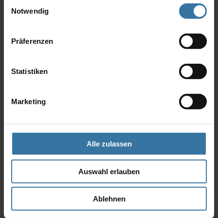
Einwilligungsauswahl
Motorsteuereinheiten und Geschossansteuerungen
Notwendig
Präferenzen
You might also be interested in
Statistiken
Marketing
Alle zulassen
Auswahl erlauben
Ablehnen