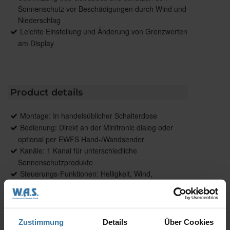
Sonnenschutz vor Beschädigungen durch Wind und
Niederschlag
Leichte Einstellung und Änderung von Grenzwerten
am Display
Product details
Montage: In handelsüblicher Schalterdose
Bedienung: Direkt an der Minitronic dialog oder
optional per EWFS Hand-/Wandsender
Kanäle: 1 Kanal für unterschiedliche
Sonnenschutzprodukte
Steuerungs-Funktionen: Helligkeit, Wind,
Niederschlag
Zustimmung
Details
Über Cookies