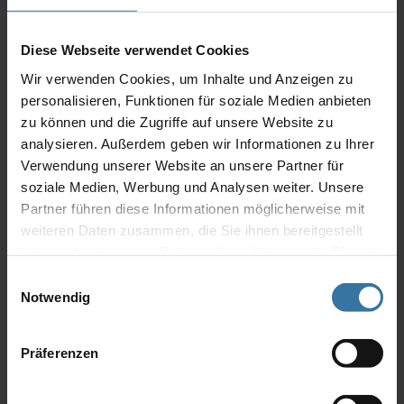
Product description
Die Minitronic dialog wurde speziell für
Diese Webseite verwendet Cookies
Sonnenprodukte entwickelt und ermöglicht die
Wir verwenden Cookies, um Inhalte und Anzeigen zu
automatische Steuerung nach der aktuellen Witterung:
personalisieren, Funktionen für soziale Medien anbieten
Scheint die Sonne unangenehm hell, wird der
zu können und die Zugriffe auf unsere Website zu
Sonnenschutz automatisch in Position gefahren,
analysieren. Außerdem geben wir Informationen zu Ihrer
während Sie entspannt im Schatten bleiben. Bei
Verwendung unserer Website an unsere Partner für
starkem Wind und Regen schützt die Minitronic dialog
Ihre Markisen und Außenjalousien vor Schäden.
soziale Medien, Werbung und Analysen weiter. Unsere
Partner führen diese Informationen möglicherweise mit
weiteren Daten zusammen, die Sie ihnen bereitgestellt
haben oder die sie im Rahmen Ihrer Nutzung der Dienste
You might also be interested in
gesammelt haben.
Einwilligungsauswahl
Notwendig
Präferenzen