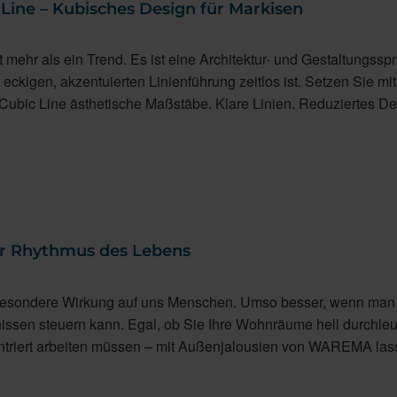
ine – Kubisches Design für Markisen
 mehr als ein Trend. Es ist eine Architektur- und Gestaltungssp
d eckigen, akzentuierten Linienführung zeitlos ist. Setzen Sie mi
Cubic Line ästhetische Maßstäbe. Klare Linien. Reduziertes De
der Rhythmus des Lebens
 besondere Wirkung auf uns Menschen. Umso besser, wenn man
issen steuern kann. Egal, ob Sie Ihre Wohnräume hell durchle
triert arbeiten müssen – mit Außenjalousien von WAREMA las