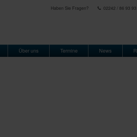
Haben Sie Fragen?
02242 / 86 93 93
Über uns
Termine
News
R