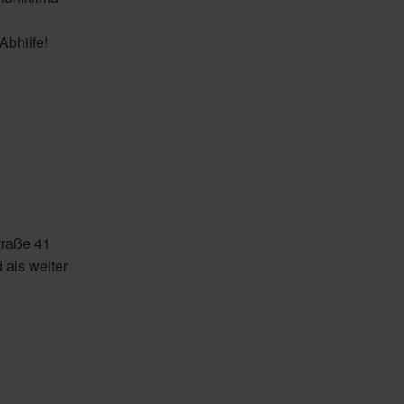
bhilfe!
traße 41
 als weiter