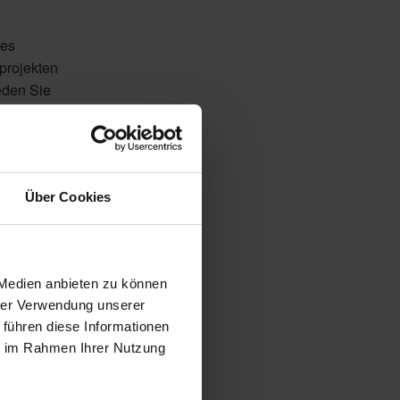
res
projekten
eden Sie
olarzellen
Über Cookies
 Medien anbieten zu können
hrer Verwendung unserer
 eigenen
 führen diese Informationen
h bei
ie im Rahmen Ihrer Nutzung
, sind