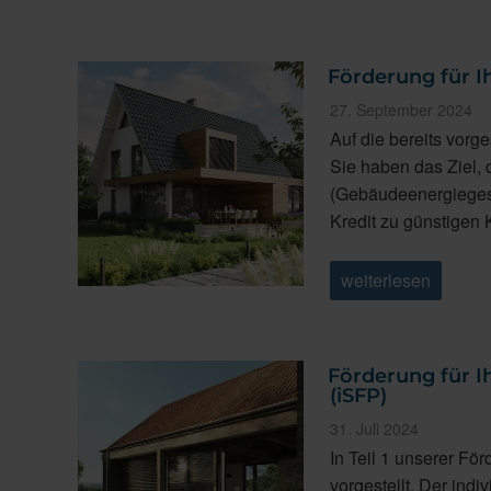
Förderung für Ih
Veröffentlicht
27. September 2024
am
Auf die bereits vorg
Sie haben das Ziel,
(Gebäudeenergiegeset
Kredit zu günstigen
„Förderung
weiterlesen
für
Ihre
Sanierung
Teil
3:
Förderung für Ih
KfW
(iSFP)
Kredit“
Veröffentlicht
31. Juli 2024
am
In Teil 1 unserer Fö
vorgestellt. Der ind