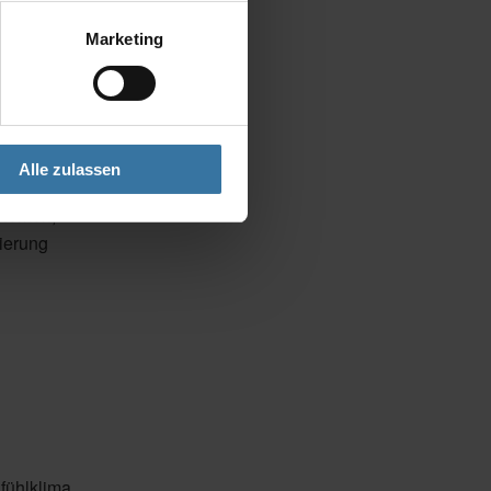
Marketing
Alle zulassen
e und hohe
dthemen,
ierung
fühlklima