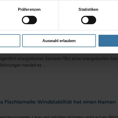
Präferenzen
Statistiken
rgetische Sanierung
Auswahl erlauben
 Immobilie zukunftssicher? Das Erreichen der Klimaschutzziel
ern ein Umdenken in vielerlei Hinsicht. Es ist eines DER Tren
eigentlich energetisches Sanieren?Bei einer energetischen San
Wohnungen handelt es …
Flachlamelle: Windstabilität hat einen Namen
 windexponierten Lage und möchten trotzdem nicht auf ein Wohl