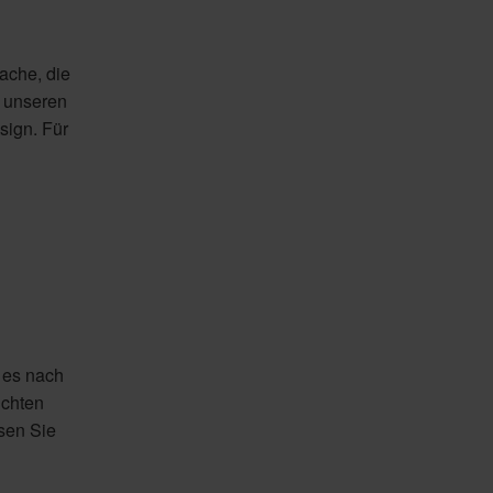
rache, die
t unseren
sign. Für
 es nach
uchten
sen Sie