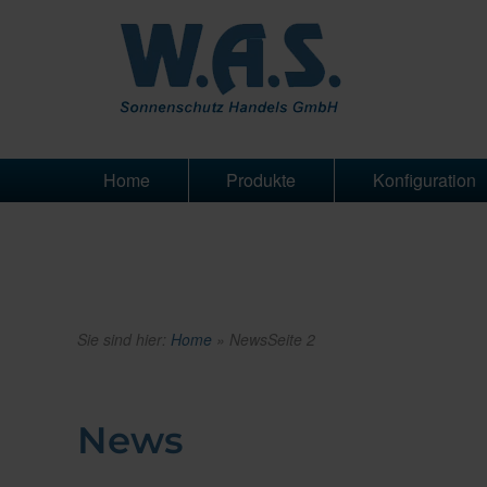
Home
Produkte
Konfiguration
Sie sind hier:
Home
»
News
Seite 2
News