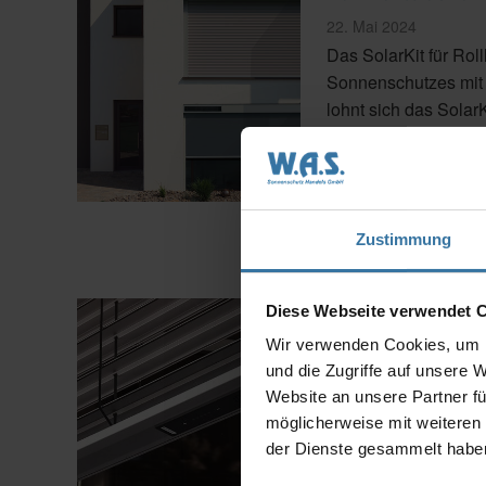
BEG
EM“
Veröffentlicht
22. Mai 2024
am
Das SolarKit für Rol
Sonnenschutzes mit 
lohnt sich das Sola
sich von Mauerdurch
…
„Komfortabel
weiterlesen
ohne
Zustimmung
Kabel:
Das
SolarKit
von
SenSigna: Das Pl
Diese Webseite verwendet 
WAREMA“
Veröffentlicht
20. Dezember 2023
Wir verwenden Cookies, um I
am
und die Zugriffe auf unsere 
Sich Zuhause sicher 
Website an unsere Partner fü
vier Wände. Das Früh
möglicherweise mit weiteren
einem Einbruchsvers
der Dienste gesammelt habe
diese untypische, …