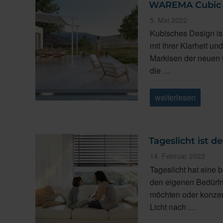
WAREMA Cubic L
Veröffentlicht
5. Mai 2022
am
Kubisches Design ist
mit ihrer Klarheit un
Markisen der neuen 
die …
„WAREMA
weiterlesen
Cubic
Line
–
Kubisches
Design
Tageslicht ist 
für
Markisen“
Veröffentlicht
14. Februar 2022
am
Tageslicht hat eine
den eigenen Bedürfn
möchten oder konzen
Licht nach …