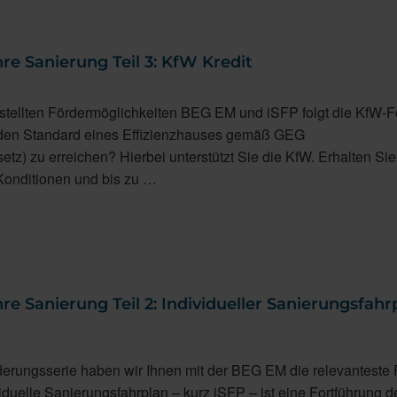
re Sanierung Teil 3: KfW Kredit
estellten Fördermöglichkeiten BEG EM und iSFP folgt die KfW-F
 den Standard eines Effizienzhauses gemäß GEG
z) zu erreichen? Hierbei unterstützt Sie die KfW. Erhalten Sie
 Konditionen und bis zu …
re Sanierung Teil 2: Individueller Sanierungsfahr
rderungsserie haben wir Ihnen mit der BEG EM die relevanteste
ividuelle Sanierungsfahrplan – kurz iSFP – ist eine Fortführung 