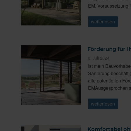
EM. Voraussetzung i
„Förderung
weiterlesen
für
Ihre
Sanierung
Teil
2:
Förderung für I
Individueller
Sanierungsfahrpla
Veröffentlicht
8. Juli 2024
(iSFP)“
am
Ist mein Bauvorhaben
Sanierung beschäftig
alle potentiellen Fö
EMAusgesprochen s
„Förderung
weiterlesen
für
Ihre
Sanierung
Teil
1:
Komfortabel oh