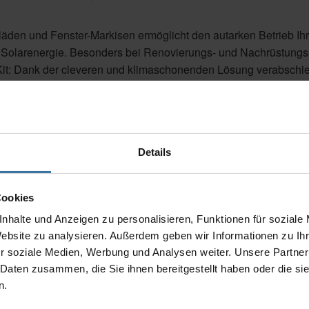
lläden und Fenster-Markisen ermöglicht den autarken Betrieb Ih
Solarenergie. Besonders bei Renovierungs- und Nachrüstungs
rKit: Dank der cleveren und klimaschonenden Lösung verabschi
brüchen und elektrischen Anschlussarbeiten. Die optimierten S
Details
us an Sicherheit für Ihr Zuhause
Cookies
nhalte und Anzeigen zu personalisieren, Funktionen für soziale
Website zu analysieren. Außerdem geben wir Informationen zu I
und wohl zu fühlen ist eine der wichtigsten Anforderung an die
r soziale Medien, Werbung und Analysen weiter. Unsere Partner
warnsystem SenSigna sorgt dafür, dass es im Ernstfall lediglic
 Daten zusammen, die Sie ihnen bereitgestellt haben oder die s
uch bleibt. SenSigna erfasst die Bewegung Ihrer Außenjalousie
n.