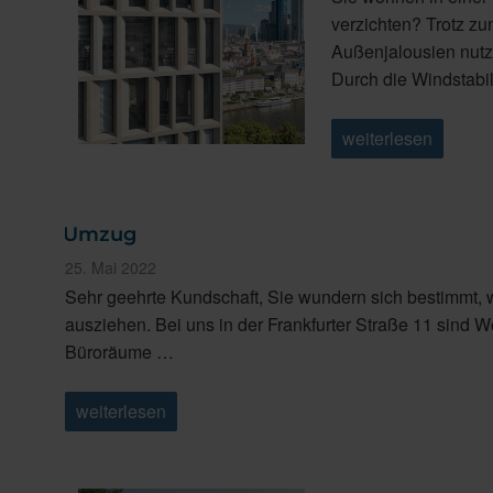
verzichten? Trotz z
Außenjalousien nutz
Durch die Windstabi
„WAREMA
weiterlesen
Windra
Flachlamelle:
Windstabilität
hat
einen
Umzug
Namen“
Veröffentlicht
25. Mai 2022
am
Sehr geehrte Kundschaft, Sie wundern sich bestimmt, w
ausziehen. Bei uns in der Frankfurter Straße 11 sind 
Büroräume …
„Umzug“
weiterlesen