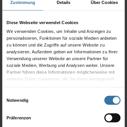
Steuerung von bis zu 6 Kanälen. Perfekt geeignet ist der WMS
Zustimmung
Details
Über Cookies
Handsender plus immer dann, wenn bei einer Anwendung mehrere
Produkte unterschiedlicher Typen gesteuert …
Diese Webseite verwendet Cookies
„Licht,
weiterlesen
Schatten
Wir verwenden Cookies, um Inhalte und Anzeigen zu
und
personalisieren, Funktionen für soziale Medien anbieten
Wärme
bequem
zu können und die Zugriffe auf unsere Website zu
ARCHIV
per
analysieren. Außerdem geben wir Informationen zu Ihrer
Knopdruck
Juli 2026
(1)
steuern?“
Verwendung unserer Website an unsere Partner für
April 2026
(1)
soziale Medien, Werbung und Analysen weiter. Unsere
März 2026
(1)
Partner führen diese Informationen möglicherweise mit
Dezember 2025
(1)
weiteren Daten zusammen, die Sie ihnen bereitgestellt
August 2025
(1)
haben oder die sie im Rahmen Ihrer Nutzung der Dienste
Juli 2025
(1)
April 2025
(1)
gesammelt haben.
Einwilligungsauswahl
November 2024
(2)
Notwendig
Oktober 2024
(1)
September 2024
(1)
Juli 2024
(2)
Präferenzen
Mai 2024
(1)