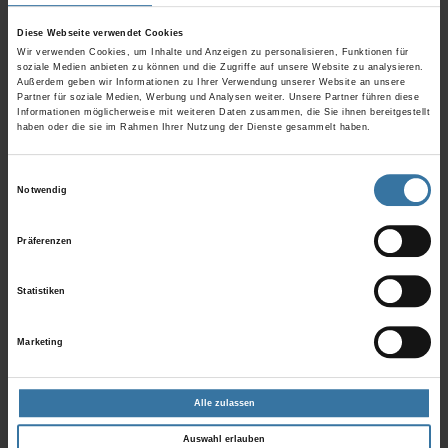
Durch die
Windstabilität bis 90km/h
kann Ihre Außenjalousie
Diese Webseite verwendet Cookies
auch bei höheren Windgeschwindigkeiten heruntergefahren
Wir verwenden Cookies, um Inhalte und Anzeigen zu personalisieren, Funktionen für
bleiben. Kombinieren Sie
Blendfreiheit
und
optimiertes
soziale Medien anbieten zu können und die Zugriffe auf unsere Website zu analysieren.
Energiemanagement
mit überzeugender
Ästhetik
.
Außerdem geben wir Informationen zu Ihrer Verwendung unserer Website an unsere
Partner für soziale Medien, Werbung und Analysen weiter. Unsere Partner führen diese
Informationen möglicherweise mit weiteren Daten zusammen, die Sie ihnen bereitgestellt
Sie fühlen sich angesprochen? Kommen Sie gerne auf uns zu,
wir
haben oder die sie im Rahmen Ihrer Nutzung der Dienste gesammelt haben.
beraten Sie gerne!
Einwilligungsauswahl
Notwendig
Präferenzen
Statistiken
Marketing
Alle zulassen
Auswahl erlauben