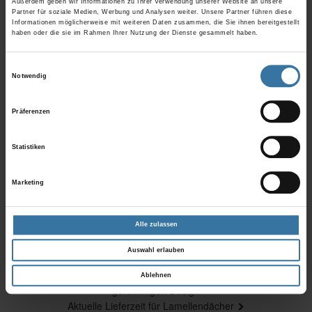
Außerdem geben wir Informationen zu Ihrer Verwendung unserer Website an unsere
vernetzten Geräte immer im Blick.
Partner für soziale Medien, Werbung und Analysen weiter. Unsere Partner führen diese
Informationen möglicherweise mit weiteren Daten zusammen, die Sie ihnen bereitgestellt
haben oder die sie im Rahmen Ihrer Nutzung der Dienste gesammelt haben.
Hier erfahren Sie mehr »
Einwilligungsauswahl
Notwendig
Präferenzen
Statistiken
Marketing
Alle zulassen
Auswahl erlauben
Beitragsnavigation
Vorheriger
Zetra – die neue Lamelle für Außenjalousien im modernen,
Ablehnen
Beitrag
geradlinigen Design
Nächster
Aktuelle Lieferzeit für Lamellendächer