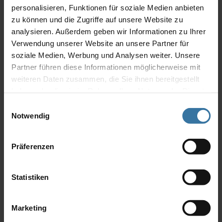
personalisieren, Funktionen für soziale Medien anbieten
Witterungsverhältnissen ausgesetzt. Egal ob hohe Temperaturen
zu können und die Zugriffe auf unsere Website zu
im Sommer oder Regen und Schnee in Herbst und Winter.
Funktionsstörungen von hochwertigen WAREMA Markisen und
analysieren. Außerdem geben wir Informationen zu Ihrer
Co. sind zwar Einzelfälle, treffen Sie aber immer unvorbereitet.
Verwendung unserer Website an unsere Partner für
Umso ärgerlicher, wenn der Sonnenschutz gerade an den
soziale Medien, Werbung und Analysen weiter. Unsere
schönen Sommertagen streikt.
Partner führen diese Informationen möglicherweise mit
weiteren Daten zusammen, die Sie ihnen bereitgestellt
Mit der am Markt einzigartigen 5-Jahre-Herstellergarantie von
haben oder die sie im Rahmen Ihrer Nutzung der Dienste
WAREMA gehen Sie auf Nummer Sicher. Im Garantiefall sorgt die
gesammelt haben.
Einwilligungsauswahl
Garantie nicht nur für eine schnelle Reparatur, sondern vermeidet
Notwendig
auch ungeplante Zusatzkosten.
Registrieren Sie gleich heute ihr Outdoor-Living-Produkt auf der
Präferenzen
Homepage
von WAREMA
Statistiken
Marketing