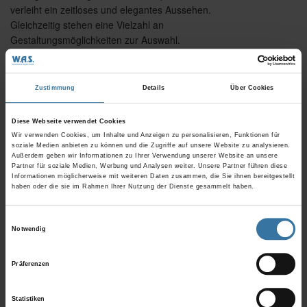
verleiht ein zeitloses und elegantes Aussehen.
Gleichzeitig stehen eine Vielzahl an
Gestaltungsmöglichkeiten zur Auswahl.
Brillant extras
Zustimmung
Details
Über Cookies
Optionale Balkonblende
Diese Webseite verwendet Cookies
Vier Montagearten
Wir verwenden Cookies, um Inhalte und Anzeigen zu personalisieren, Funktionen für
soziale Medien anbieten zu können und die Zugriffe auf unsere Website zu analysieren.
Optionale Glasmaßzeichnung
Außerdem geben wir Informationen zu Ihrer Verwendung unserer Website an unsere
Minimalistischer Glaskantenschutz
Partner für soziale Medien, Werbung und Analysen weiter. Unsere Partner führen diese
Informationen möglicherweise mit weiteren Daten zusammen, die Sie ihnen bereitgestellt
haben oder die sie im Rahmen Ihrer Nutzung der Dienste gesammelt haben.
Einwilligungsauswahl
Notwendig
You might also be interested in
Präferenzen
Statistiken