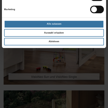
Marketing
Alle zulassen
Auswahl erlauben
Ablehnen
VisioNeo Sun und VisioNeo Single